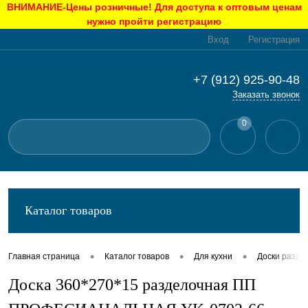
ВНИМАНИЕ-Цены розничные! Для доступа к оптовым ценам
нужно пройти регистрацию
Вход
Регистрация
+7 (912) 925-90-48
Заказать звонок
0
Каталог товаров
•
•
•
Главная страница
Каталог товаров
Для кухни
Доски разде
Доска 360*270*15 разделочная ПП