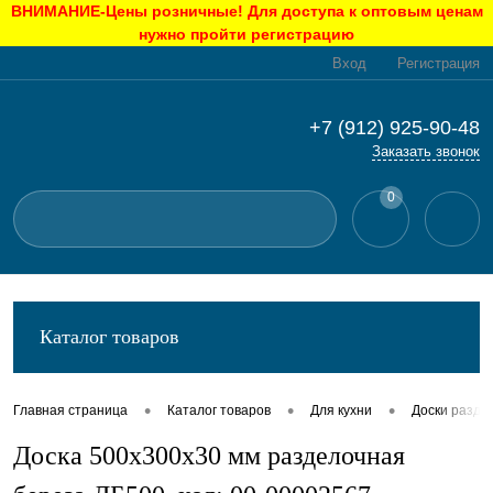
ВНИМАНИЕ-Цены розничные! Для доступа к оптовым ценам
нужно пройти регистрацию
Вход
Регистрация
+7 (912) 925-90-48
Заказать звонок
0
Каталог товаров
•
•
•
Главная страница
Каталог товаров
Для кухни
Доски разде
Доска 500х300х30 мм разделочная