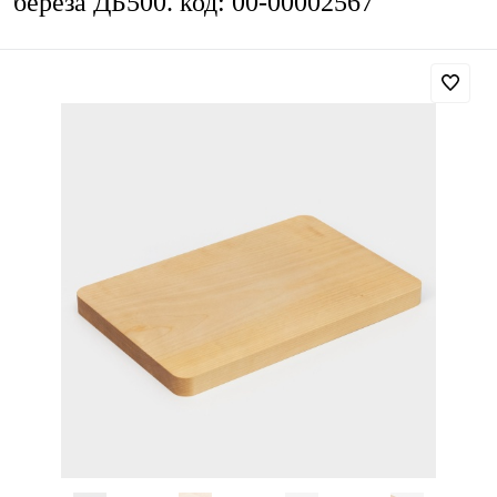
береза ДБ500. код: 00-00002567