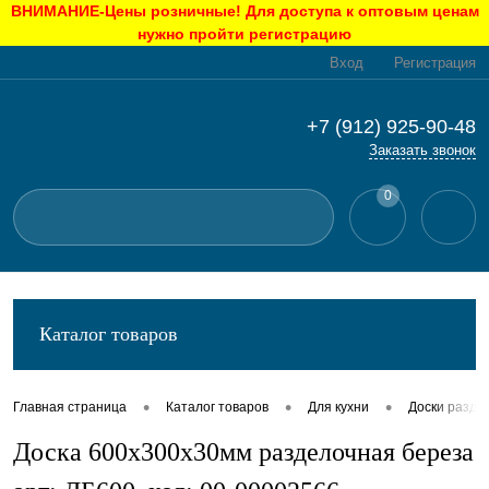
ВНИМАНИЕ-Цены розничные! Для доступа к оптовым ценам
нужно пройти регистрацию
Вход
Регистрация
+7 (912) 925-90-48
Заказать звонок
0
Каталог товаров
•
•
•
Главная страница
Каталог товаров
Для кухни
Доски разде
Доска 600х300х30мм разделочная береза