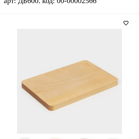
арт: ДБ600. код: 00-00002566