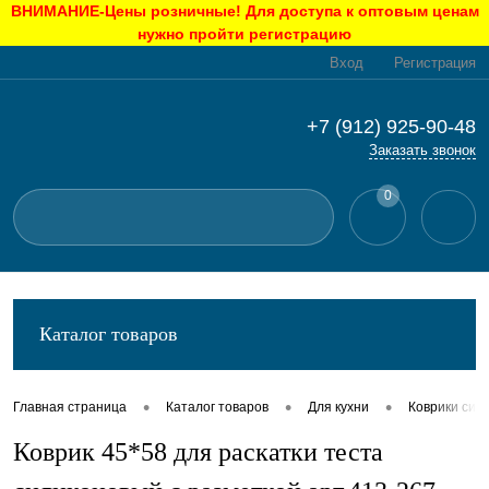
ВНИМАНИЕ-Цены розничные! Для доступа к оптовым ценам
нужно пройти регистрацию
Вход
Регистрация
+7 (912) 925-90-48
Заказать звонок
0
Каталог товаров
•
•
•
Главная страница
Каталог товаров
Для кухни
Коврики сил
Коврик 45*58 для раскатки теста