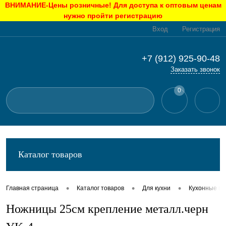
ВНИМАНИЕ-Цены розничные! Для доступа к оптовым ценам
нужно пройти регистрацию
Вход
Регистрация
+7 (912) 925-90-48
Заказать звонок
0
Каталог товаров
•
•
•
Главная страница
Каталог товаров
Для кухни
Кухонные п
Ножницы 25см крепление металл.черн