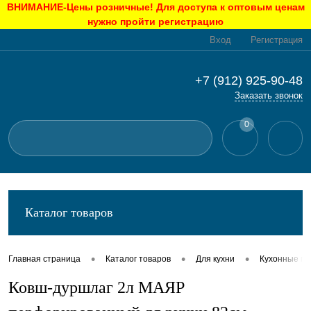
ВНИМАНИЕ-Цены розничные! Для доступа к оптовым ценам
нужно пройти регистрацию
Вход
Регистрация
+7 (912) 925-90-48
Заказать звонок
0
Каталог товаров
•
•
•
Главная страница
Каталог товаров
Для кухни
Кухонные п
Ковш-дуршлаг 2л МАЯР