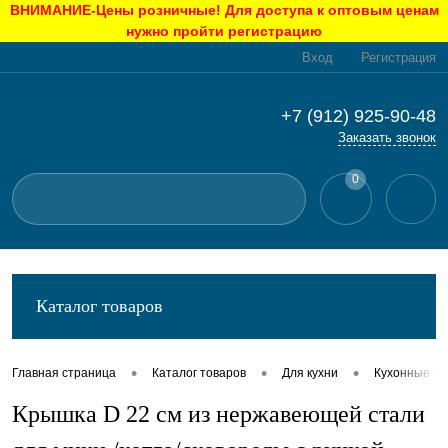
ВНИМАНИЕ-Цены розничные! Для доступа к оптовым ценам
нужно пройти регистрацию
Вход
Регистрация
+7 (912) 925-90-48
Заказать звонок
0
Каталог товаров
•
•
•
Главная страница
Каталог товаров
Для кухни
Кухонные п
Крышка D 22 см из нержавеющей стали