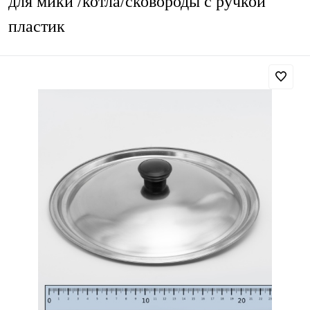
для мики /котла/сковороды с ручкой
пластик