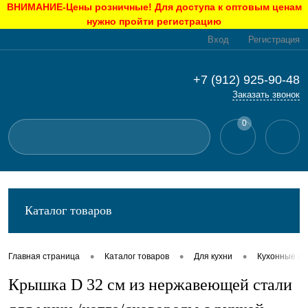
ВНИМАНИЕ-Цены розничные! Для доступа к оптовым ценам
нужно пройти регистрацию
Вход
Регистрация
+7 (912) 925-90-48
Заказать звонок
0
Каталог товаров
•
•
•
Главная страница
Каталог товаров
Для кухни
Кухонные п
Крышка D 32 см из нержавеющей стали