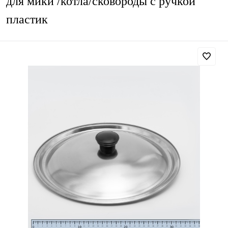
для мики /котла/сковороды с ручкой
пластик