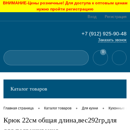
ВНИМАНИЕ-Цены розничные! Для доступа к оптовым ценам
нужно пройти регистрацию
Вход
Регистрация
+7 (912) 925-90-48
Заказать звонок
0
Каталог товаров
•
•
•
Главная страница
Каталог товаров
Для кухни
Кухонные п
Крюк 22см общая длина,вес292гр,для