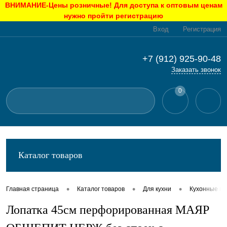
ВНИМАНИЕ-Цены розничные! Для доступа к оптовым ценам
нужно пройти регистрацию
Вход
Регистрация
+7 (912) 925-90-48
Заказать звонок
0
Каталог товаров
•
•
•
Главная страница
Каталог товаров
Для кухни
Кухонные п
Лопатка 45см перфорированная МАЯР