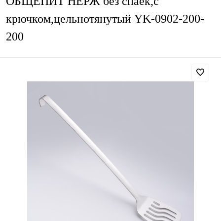
ОБЩЕПИТ НЕРЖ без спаек,с
крючком,цельнотянутый YK-0902-200-
200