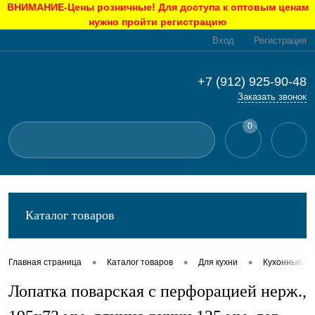
ВНИМАНИЕ-Цены розничные! Для доступа к оптовым ценам
нужно пройти регистрацию
Вход
Регистрация
+7 (912) 925-90-48
Заказать звонок
0
Каталог товаров
•
•
•
Главная страница
Каталог товаров
Для кухни
Кухонные п
Лопатка поварская с перфорацией нерж.,