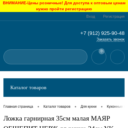
ВНИМАНИЕ-Цены розничные! Для доступа к оптовым ценам
нужно пройти регистрацию
Вход
Регистрация
+7 (912) 925-90-48
Заказать звонок
0
Каталог товаров
•
•
•
Главная страница
Каталог товаров
Для кухни
Кухонные п
Ложка гарнирная 35см малая МАЯР