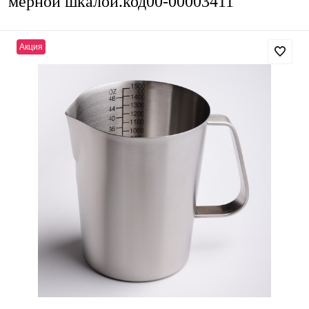
мерной шкалой.код00-00003411
Акция