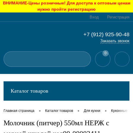
ВНИМАНИЕ-Цены розничные! Для доступа к оптовым ценам
нужно пройти регистрацию
Вход
Регистрация
+7 (912) 925-90-48
Заказать звонок
0
Каталог товаров
•
•
•
Главная страница
Каталог товаров
Для кухни
Кухонные п
Молочник (питчер) 550мл НЕРЖ с