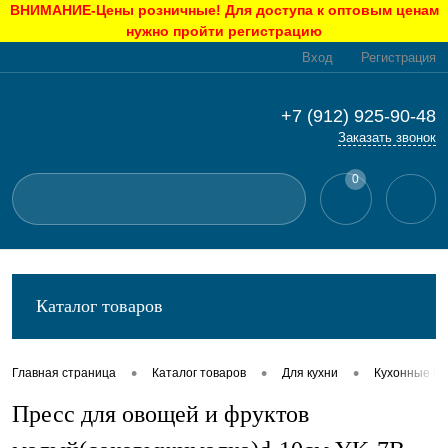
ВНИМАНИЕ-Цены розничные! Для доступа к оптовым ценам
нужно пройти регистрацию
Вход
Регистрация
+7 (912) 925-90-48
Заказать звонок
0
Каталог товаров
•
•
•
Главная страница
Каталог товаров
Для кухни
Кухонные п
Пресс для овощей и фруктов