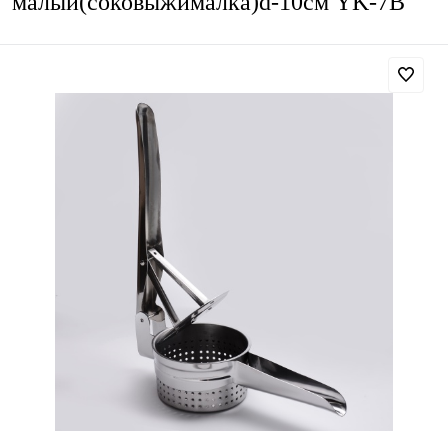
малый(соковыжималка)d-10см YK-7B