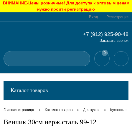
ВНИМАНИЕ-Цены розничные! Для доступа к оптовым ценам
нужно пройти регистрацию
Вход
Регистрация
+7 (912) 925-90-48
Заказать звонок
0
Каталог товаров
•
•
•
Главная страница
Каталог товаров
Для кухни
Кухонные п
Венчик 30см нерж.сталь 99-12