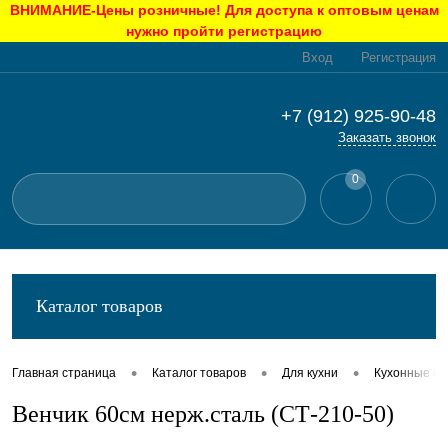
ВНИМАНИЕ-Цены розничные! Для доступа к оптовым ценам
нужно пройти регистрацию
Вход
Регистрация
+7 (912) 925-90-48
Заказать звонок
0
Каталог товаров
•
•
•
Главная страница
Каталог товаров
Для кухни
Кухонные п
Венчик 60см нерж.сталь (СТ-210-50)