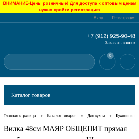
ВНИМАНИЕ-Цены розничные! Для доступа к оптовым ценам
нужно пройти регистрацию
Вход
Регистрация
+7 (912) 925-90-48
Заказать звонок
0
Каталог товаров
•
•
•
Главная страница
Каталог товаров
Для кухни
Кухонные п
Вилка 48см МАЯР ОБЩЕПИТ прямая