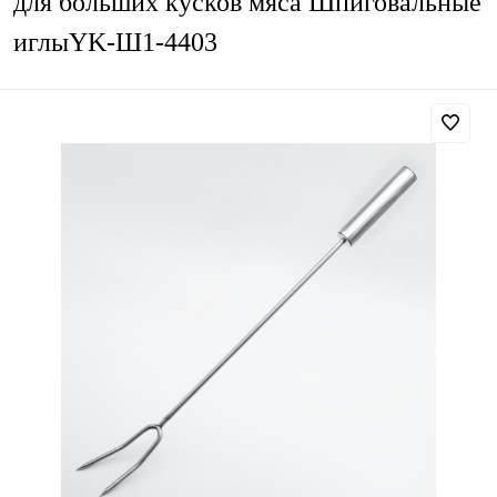
для больших кусков мяса Шпиговальные
иглыYK-Ш1-4403