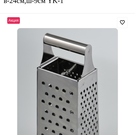
в-24см,ш-9см YK-1
Акция