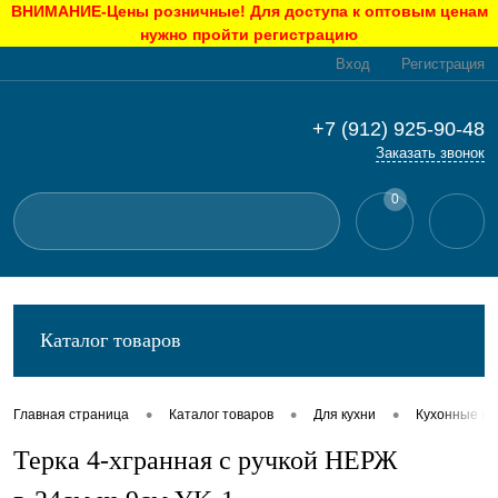
ВНИМАНИЕ-Цены розничные! Для доступа к оптовым ценам
нужно пройти регистрацию
Вход
Регистрация
+7 (912) 925-90-48
Заказать звонок
0
Каталог товаров
•
•
•
Главная страница
Каталог товаров
Для кухни
Кухонные п
Терка 4-хгранная с ручкой НЕРЖ