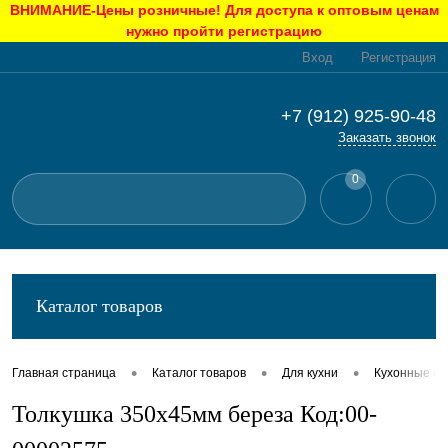
ВНИМАНИЕ-Цены розничные! Для доступа к оптовым ценам
нужно пройти регистрацию
Вход
Регистрация
+7 (912) 925-90-48
Заказать звонок
0
Каталог товаров
•
•
•
Главная страница
Каталог товаров
Для кухни
Кухонные п
Толкушка 350х45мм береза Код:00-