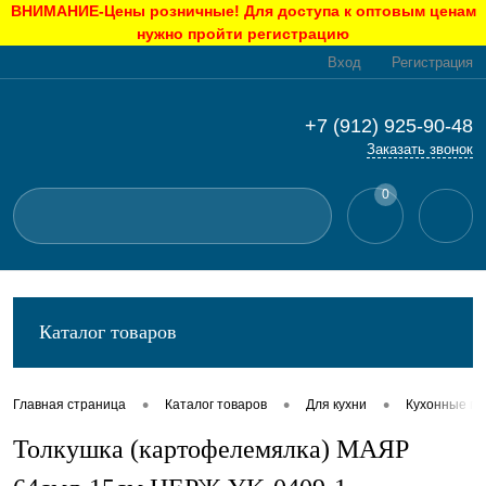
ВНИМАНИЕ-Цены розничные! Для доступа к оптовым ценам
нужно пройти регистрацию
Вход
Регистрация
+7 (912) 925-90-48
Заказать звонок
0
Каталог товаров
•
•
•
Главная страница
Каталог товаров
Для кухни
Кухонные п
Толкушка (картофелемялка) МАЯР