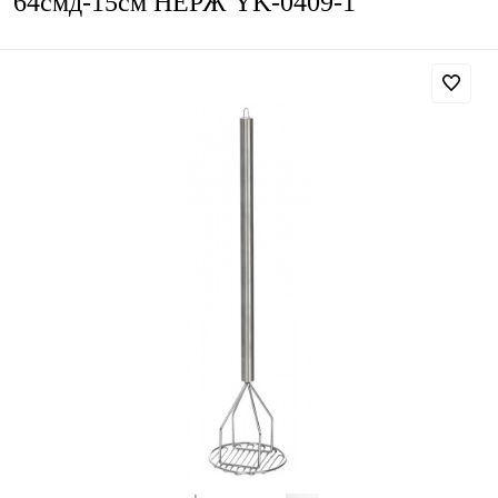
64смд-15см НЕРЖ YK-0409-1