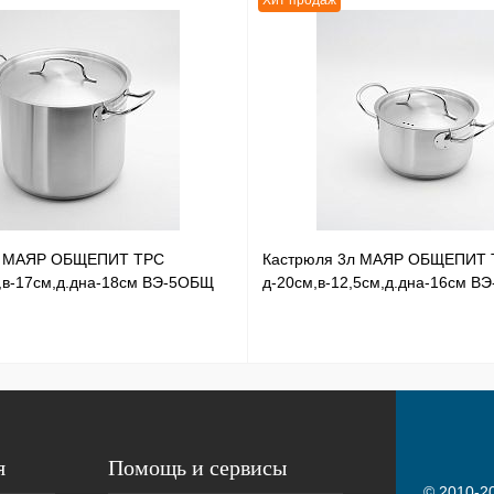
Хит продаж
л МАЯР ОБЩЕПИТ ТРС
Кастрюля 3л МАЯР ОБЩЕПИТ 
,в-17см,д.дна-18см ВЭ-5ОБЩ
д-20см,в-12,5см,д.дна-16см В
я
Помощь и сервисы
© 2010-20