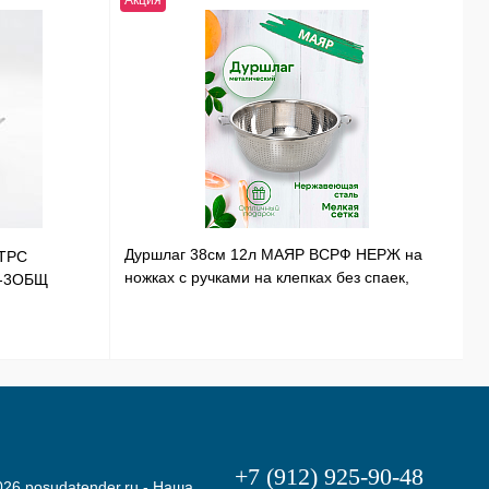
Акция
Н
Дуршлаг 38см 12л МАЯР ВСРФ НЕРЖ на
ТРС
Т
ножках с ручками на клепках без спаек,
Э-3ОБЩ
Н
в-16смYK-10А
+7 (912) 925-90-48
26 posudatender.ru - Наша