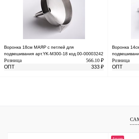
Воронка 18см МАЯР с петлей для
Воронка 14с
подвешивания арт.YK-М300-18 код.00-00003242
подвешивани
Розница
566.10 ₽
Розница
ОПТ
333 ₽
ОПТ
В корзину
Купить в 1 клик
К сравнению
Купить в 1 к
В избранное
В
В избранное
СА
наличии