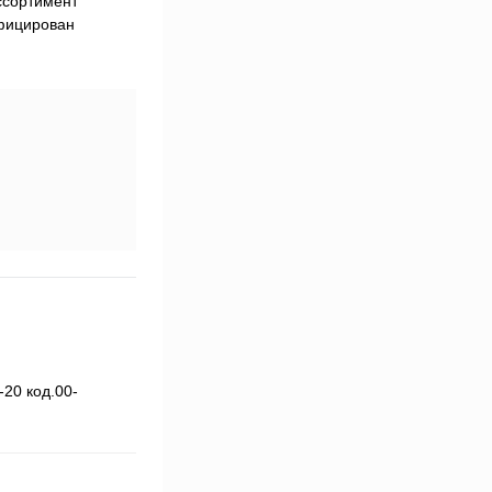
П
ссортимент
рублей
фицирован
-20 код.00-