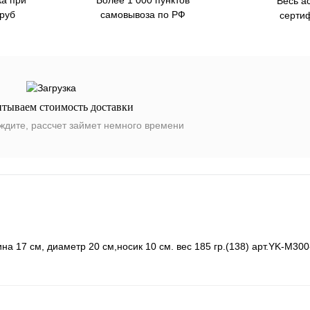
Более 1 000 пунктов
Весь а
 руб
самовывоза по РФ
серти
итываем стоимость доставки
ждите, рассчет займет немного времени
 17 см, диаметр 20 см,носик 10 см. вес 185 гр.(138) арт.YK-М300