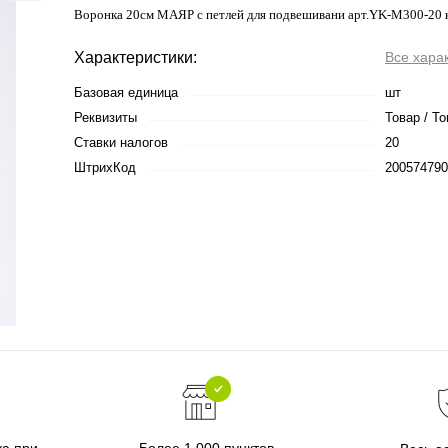
Воронка 20см МАЯР с петлей для подвешивани арт.YK-М300-20 
Характеристики:
Все хара
Базовая единица
шт
Реквизиты
Товар / То
Ставки налогов
20
ШтрихКод
200574790
ка при