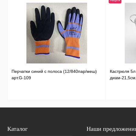
Акция
Перчатки синий с полоса (12/840пар/меш)
Кастрюля 5
арт.G-109
диам-21,5см
Каталог
Наши предложени