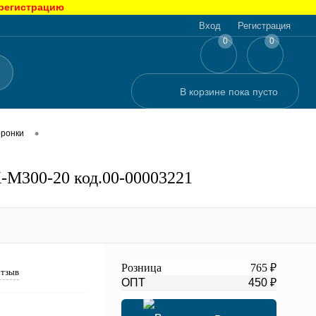
 регистрацию
Вход
Регистрация
0
0
В корзине
пока
пусто
•
ронки
-М300-20 код.00-00003221
Розница
765 ₽
отзыв
ОПТ
450 ₽