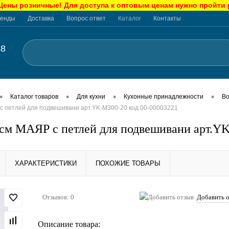
ны розничные! Для доступа к оптовым ценам нужно пройти
енды
Доставка
Вопрос ответ
Каталог
Контакты
48
•
•
•
•
Каталог товаров
Для кухни
Кухонные принадлежности
Во
с петлей для подвешивани арт.YK-М300-20 код.00-00003221
см МАЯР с петлей для подвешивани арт.YK
ХАРАКТЕРИСТИКИ
ПОХОЖИЕ ТОВАРЫ
Отзывов: 0
Добавить 
Описание товара: