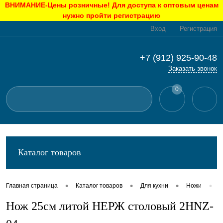
ВНИМАНИЕ-Цены розничные! Для доступа к оптовым ценам
нужно пройти регистрацию
Вход
Регистрация
+7 (912) 925-90-48
Заказать звонок
0
Каталог товаров
•
•
•
•
Главная страница
Каталог товаров
Для кухни
Ножи
Н
Нож 25см литой НЕРЖ столовый 2HNZ-