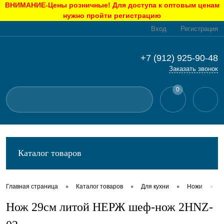
ВНИМАНИЕ-Цены розничные! Для доступа к оптовым ценам
нужно пройти регистрацию
Вход
Регистрация
+7 (912) 925-90-48
Заказать звонок
0
Каталог товаров
•
•
•
•
Главная страница
Каталог товаров
Для кухни
Ножи
Н
Нож 29см литой НЕРЖ шеф-нож 2HNZ-