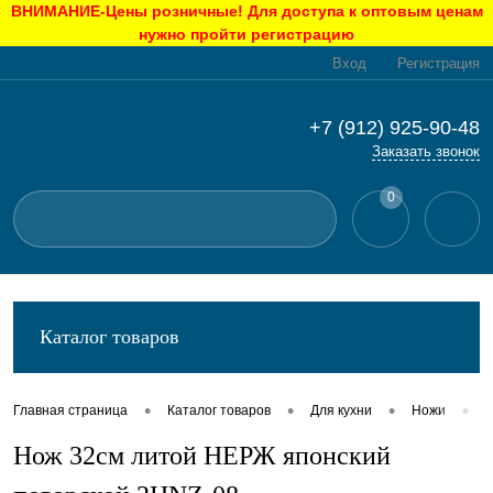
ВНИМАНИЕ-Цены розничные! Для доступа к оптовым ценам
нужно пройти регистрацию
Вход
Регистрация
+7 (912) 925-90-48
Заказать звонок
0
Каталог товаров
•
•
•
•
Главная страница
Каталог товаров
Для кухни
Ножи
Н
Нож 32см литой НЕРЖ японский