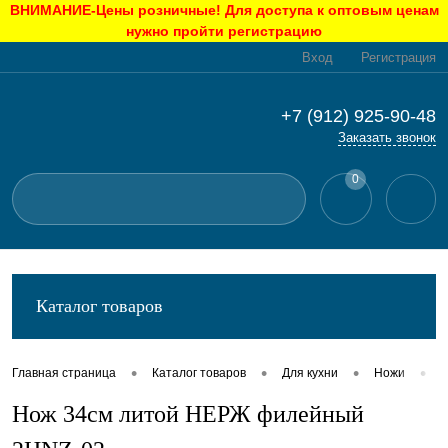
ВНИМАНИЕ-Цены розничные! Для доступа к оптовым ценам
нужно пройти регистрацию
Вход
Регистрация
+7 (912) 925-90-48
Заказать звонок
0
Каталог товаров
•
•
•
•
Главная страница
Каталог товаров
Для кухни
Ножи
Н
Нож 34см литой НЕРЖ филейный