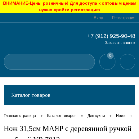
ВНИМАНИЕ-Цены розничные! Для доступа к оптовым ценам
нужно пройти регистрацию
Вход
Регистрация
+7 (912) 925-90-48
Заказать звонок
0
Каталог товаров
•
•
•
•
Главная страница
Каталог товаров
Для кухни
Ножи
Н
Нож 31,5см МАЯР с деревянной ручкой