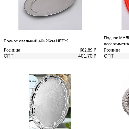
Поднос МАЯР
Поднос овальный 40×26см НЕРЖ
ассортимент
Розница
682.89 ₽
Розница
ОПТ
401.70 ₽
ОПТ
В корзину
Купить в 1 клик
К сравнению
Купить в 1 к
В избранное
В
В избранное
наличии