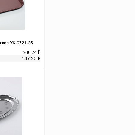
искол.YK-0721-25
930.24 ₽
547.20 ₽
В корзину
К сравнению
В
аличии