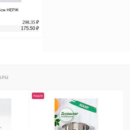
,5см НЕРЖ
298.35 ₽
175.50 ₽
В корзину
К сравнению
В
АРЫ
аличии
Акция
Н