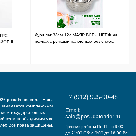
Дуршлаг 38см 12л МАЯР ВСРФ НЕРЖ на
ТРС
Т
ножках с ручками на клепках без спаек,
Э-3ОБЩ
Н
в-16смYK-10А
+7 (912) 925-90-48
26 posudatender.ru - Наша
 занимается комплексным
Email:
нием государственных
sale@posudatender.ru
ий всем необходимым уже
 лет. Все права защищены.
График работы Пн-Пт: с 9:00
до 21:00 Сб: с 9:00 до 18:00 Вс: