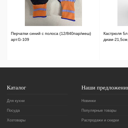
Перчатки синий с полоса (12/840пар/меш)
Кастрюля 5
арт.G-109
диам-21,5см
Каталог
Наши предложени
Для кухни
Новинки
Посуда
Популярные товары
Хозтовары
Распродажи и скидки