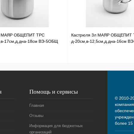
л МАЯР ОБЩЕПИТ ТРС
Кастрюля 3л МАЯР ОБЩЕПИТ 
,в-17см,д.дна-18см ВЭ-5ОБЩ
д-20см,в-12,5см,д.дна-16см В
я
Помощь и сервисы
© 2010-20
компания
Главная
обеспече
Отзывы
учрежден
более 15
Информация для бюджетных
организаций