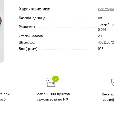
Характеристики:
Все хара
Базовая единица
шт
Товар / То
Реквизиты
0.926
Ставки налогов
20
ШтрихКод
463116872
Вес (грамм)
926
ка при
Более 1 000 пунктов
Весь а
 руб
самовывоза по РФ
серти