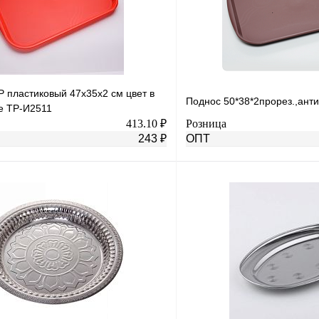
 пластиковый 47х35х2 см цвет в
Поднос 50*38*2прорез.,ант
е TP-И2511
413.10 ₽
Розница
243 ₽
ОПТ
В корзину
лик
К сравнению
Купить в 1 клик
В
В избранное
наличии
н