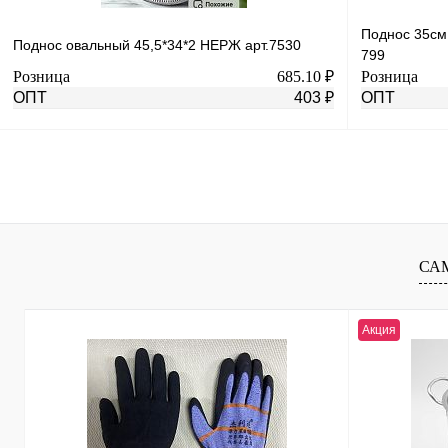
Поднос 35см 
Поднос овальный 45,5*34*2 НЕРЖ арт.7530
799
Розница
685.10 ₽
Розница
ОПТ
403 ₽
ОПТ
В корзину
Купить в 1 клик
К сравнению
Купить в 1 к
В избранное
В
В избранное
СА
наличии
Акция