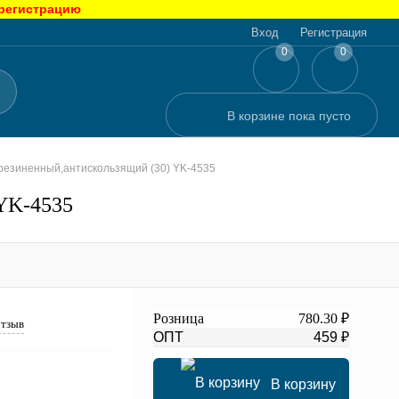
 регистрацию
Вход
Регистрация
0
0
В корзине
пока
пусто
резиненный,антискользящий (30) YK-4535
 YK-4535
Розница
780.30 ₽
отзыв
ОПТ
459 ₽
В корзину