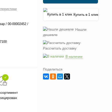
ктеристики
Купить в 1 клик
вар / 00-00002452 /
Нашли
дешевле
7100
Рассчитать доставку
В наличии
Поделиться
Подарки при заказе от 3000
П
ссортимент
рублей
фицирован