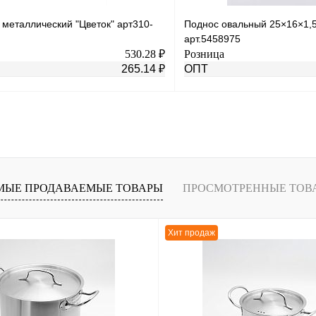
металлический "Цветок" арт310-
Поднос овальный 25×16×1
арт.5458975
530.28 ₽
Розница
265.14 ₽
ОПТ
В корзину
лик
К сравнению
Купить в 1 клик
В
В избранное
МЫЕ ПРОДАВАЕМЫЕ ТОВАРЫ
ПРОСМОТРЕННЫЕ ТОВ
наличии
н
Хит продаж