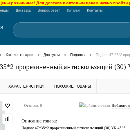
ны розничные! Для доступа к оптовым ценам нужно пройти
енды
Доставка
Вопрос ответ
Каталог
Контакты
48
•
•
•
•
Каталог товаров
Для кухни
Подносы
Поднос 47*35*2 про
35*2 прорезиненный,антискользящий (30)
ХАРАКТЕРИСТИКИ
ПОХОЖИЕ ТОВАРЫ
Отзывов: 0
Добавить 
Описание товара:
Поднос 47*35*2 прорезиненный,антискользящий (30) YK-4535