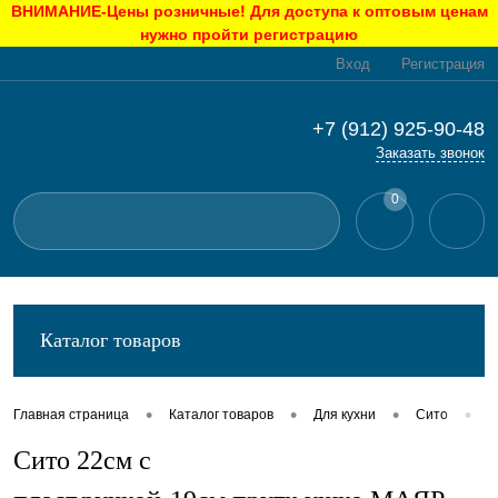
ВНИМАНИЕ-Цены розничные! Для доступа к оптовым ценам
нужно пройти регистрацию
Вход
Регистрация
+7 (912) 925-90-48
Заказать звонок
0
Каталог товаров
•
•
•
•
Главная страница
Каталог товаров
Для кухни
Сито
С
Сито 22см с