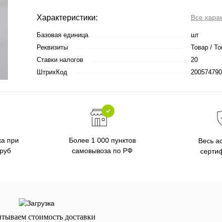
Характеристики:
Все хара
Базовая единица
шт
Реквизиты
Товар / То
Ставки налогов
20
ШтрихКод
200574790
ка при
Более 1 000 пунктов
Весь а
 руб
самовывоза по РФ
серти
итываем стоимость доставки