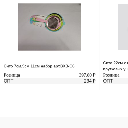
В корзину
Купить в 1 клик
К сравнению
Купить в 1 к
В избранное
В
В избранное
наличии
Сито 22см с 
Сито 7см,9см,11см набор арт.BXB-C6
прутковых у
Розница
397.80 ₽
Розница
ОПТ
234 ₽
ОПТ
В корзину
Купить в 1 клик
К сравнению
Купить в 1 к
В избранное
Под заказ
В избранное