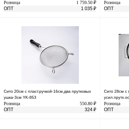
Розница
1 759.50 ₽
Розница
ОПТ
1 035 ₽
ОПТ
В корзину
Купить в 1 клик
К сравнению
Купить в 1 к
В избранное
Под заказ
В избранное
Сито 20см с пласт.ручкой-16см,два прутковых
Сито 28см с 
ушка-3см YK-853
усил.прутк.
Розница
550.80 ₽
Розница
ОПТ
324 ₽
ОПТ