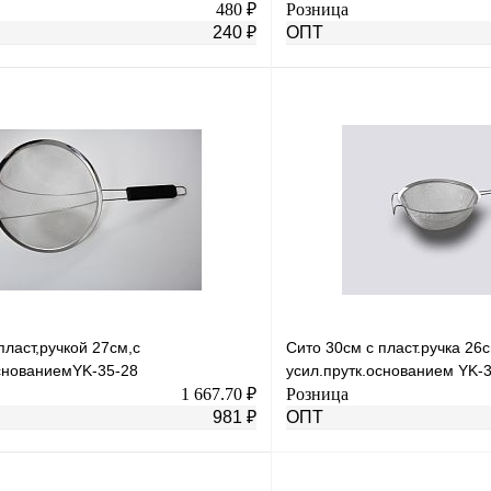
480 ₽
Розница
240 ₽
ОПТ
В корзину
лик
К сравнению
Купить в 1 клик
В
В избранное
наличии
н
пласт,ручкой 27см,с
Сито 30см с пласт.ручка 26с
основаниемYK-35-28
усил.прутк.основанием YK-
1 667.70 ₽
Розница
981 ₽
ОПТ