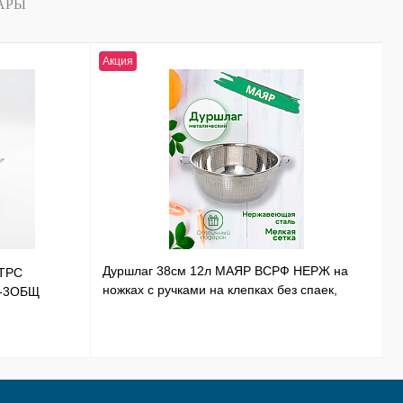
АРЫ
Акция
Н
Дуршлаг 38см 12л МАЯР ВСРФ НЕРЖ на
ТРС
Т
ножках с ручками на клепках без спаек,
Э-3ОБЩ
Н
в-16смYK-10А