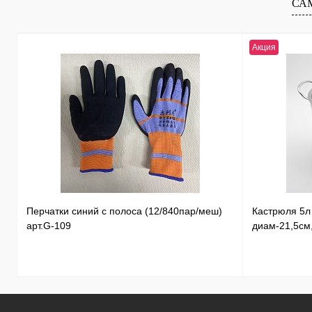
СА
Акция
Перчатки синий с полоса (12/840пар/меш)
Кастрюля 5
арт.G-109
диам-21,5см