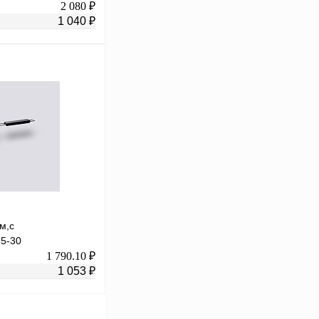
2 080 ₽
1 040 ₽
В корзину
К сравнению
В
аличии
м,с
35-30
1 790.10 ₽
1 053 ₽