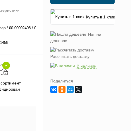
ктеристики
Купить в 1 клик
вар / 00-00002408 / 0
Нашли
дешевле
1458
Рассчитать доставку
В наличии
Поделиться
Подарки при заказе от 3000
П
ссортимент
рублей
фицирован