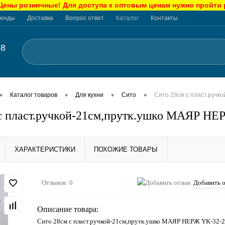
ны розничные! Для доступа к оптовым ценам нужно пройти
енды
Доставка
Вопрос ответ
Каталог
Контакты
48
•
•
•
•
Каталог товаров
Для кухни
Сито
Сито 28см с пласт.ручк
с пласт.ручкой-21см,прутк.ушко МАЯР НЕ
ХАРАКТЕРИСТИКИ
ПОХОЖИЕ ТОВАРЫ
Отзывов: 0
Добавить 
Описание товара:
Сито 28см с пласт.ручкой-21см,прутк.ушко МАЯР НЕРЖ YK-32-2