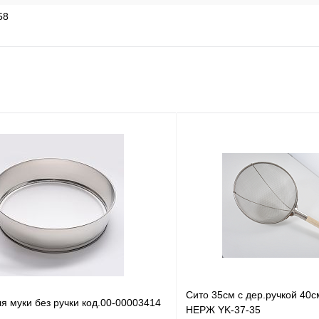
58
Сито 35см с дер.ручкой 40
я муки без ручки код.00-00003414
НЕРЖ YK-37-35