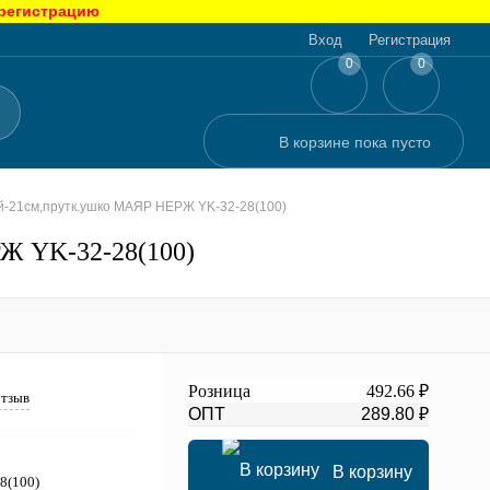
 регистрацию
Вход
Регистрация
0
0
В корзине
пока
пусто
ой-21см,прутк.ушко МАЯР НЕРЖ YK-32-28(100)
РЖ YK-32-28(100)
Розница
492.66 ₽
отзыв
ОПТ
289.80 ₽
В корзину
8(100)