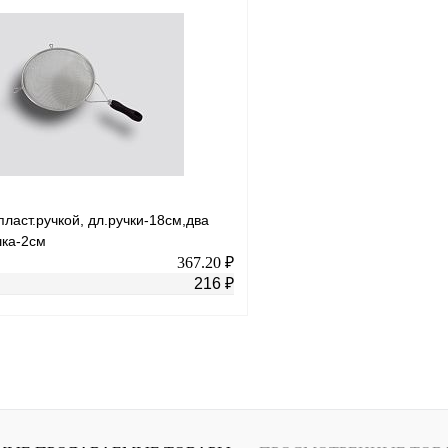
В корзину
лик
К сравнению
Купить в 1 клик
В
В избранное
наличии
н
пласт.ручкой, дл.ручки-18см,два
шка-2см
367.20 ₽
216 ₽
В корзину
лик
К сравнению
В