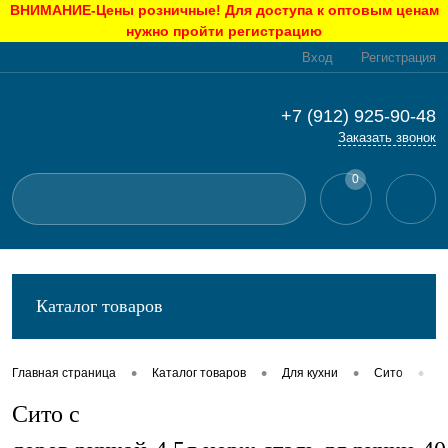
ВНИМАНИЕ-Цены розничные! Для доступа к оптовым ценам
нужно пройти регистрацию
Вход
Регистрация
+7 (912) 925-90-48
Заказать звонок
0
Каталог товаров
•
•
•
•
Главная страница
Каталог товаров
Для кухни
Сито
С
Сито с