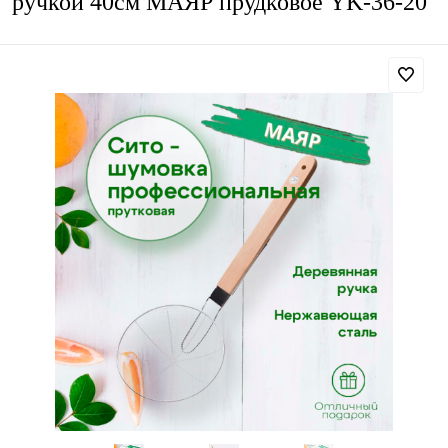
ручкой 40см МАЯР прудковое YK-36-20