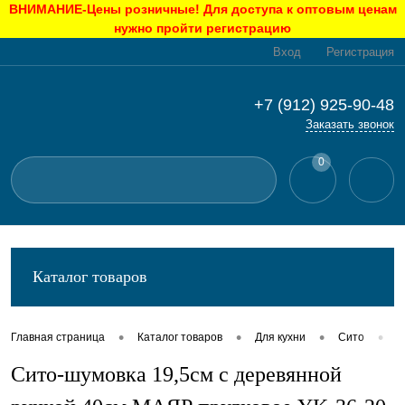
ВНИМАНИЕ-Цены розничные! Для доступа к оптовым ценам
нужно пройти регистрацию
Вход
Регистрация
+7 (912) 925-90-48
Заказать звонок
0
Каталог товаров
•
•
•
•
Главная страница
Каталог товаров
Для кухни
Сито
С
Сито-шумовка 19,5см с деревянной