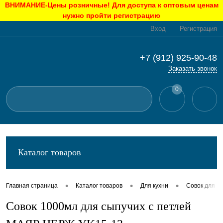
ВНИМАНИЕ-Цены розничные! Для доступа к оптовым ценам
нужно пройти регистрацию
Вход
Регистрация
+7 (912) 925-90-48
Заказать звонок
0
Каталог товаров
•
•
•
Главная страница
Каталог товаров
Для кухни
Совок для с
Совок 1000мл для сыпучих с петлей