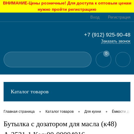
ВНИМАНИЕ-Цены розничные! Для доступа к оптовым ценам
нужно пройти регистрацию
Вход
Регистрация
+7 (912) 925-90-48
Заказать звонок
0
Каталог товаров
•
•
•
Главная страница
Каталог товаров
Для кухни
Ёмкости для
Бутылка с дозатором для масла (к48)