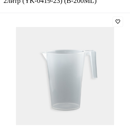
2литр (YK-0419-23) (B-200ML)