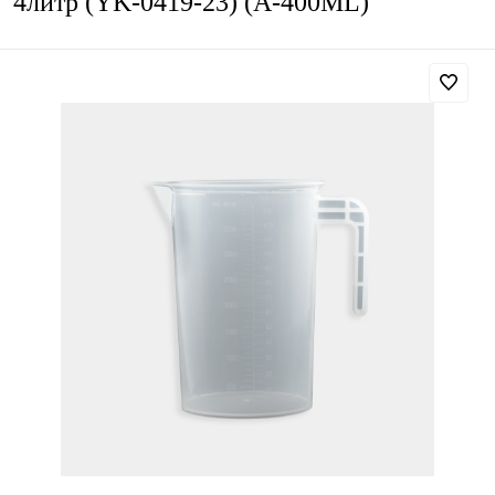
4литр (YK-0419-23) (A-400ML)