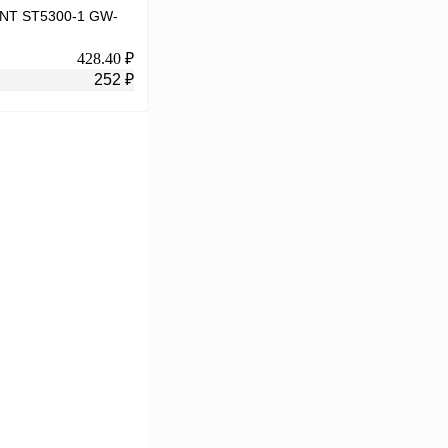
RINT ST5300-1 GW-
428.40 ₽
252 ₽
В корзину
К сравнению
В
аличии