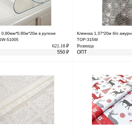
 0,80мм*0,80м*20м в рулоне
Клеенка 1,37*20м б/о ажур
GW-51005
TOP-315W
621.18 ₽
Розница
550 ₽
ОПТ
В корзину
лик
К сравнению
Купить в 1 клик
В
В избранное
наличии
н