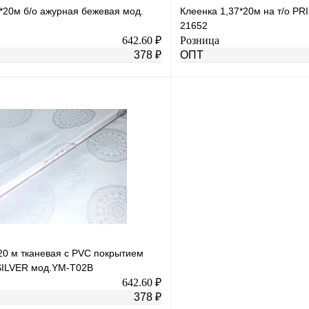
*20м б/о ажурная бежевая мод.
Клеенка 1,37*20м на т/о P
21652
642.60 ₽
Розница
378 ₽
ОПТ
В корзину
лик
К сравнению
Купить в 1 клик
В
В избранное
наличии
н
20 м тканевая с PVC покрытием
ILVER мод.YM-T02B
642.60 ₽
378 ₽