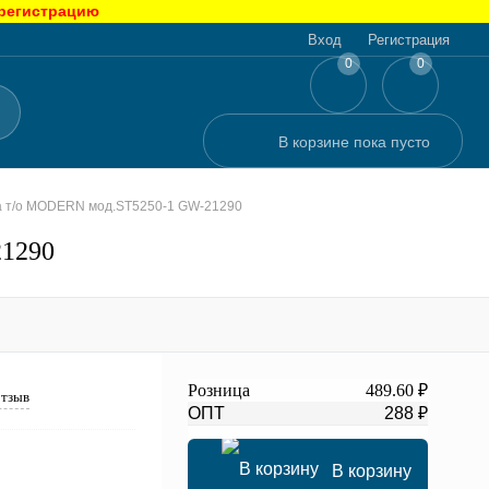
 регистрацию
Вход
Регистрация
0
0
В корзине
пока
пусто
на т/о MODERN мод.SТ5250-1 GW-21290
21290
Розница
489.60 ₽
отзыв
ОПТ
288 ₽
В корзину