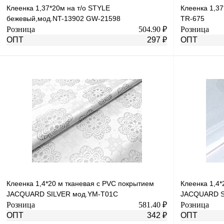
Клеенка 1,37*20м на т/о STYLE
Клеенка 1,37
бежевый,мод.NT-13902 GW-21598
TR-675
Розница
504.90 ₽
Розница
ОПТ
297 ₽
ОПТ
В корзину
Купить в 1 клик
К сравнению
Купить в 1 к
В избранное
В
В избранное
наличии
Клеенка 1,4*20 м тканевая с PVC покрытием
Клеенка 1,4*
JACQUARD SILVER мод.YM-T01С
JACQUARD S
Розница
581.40 ₽
Розница
ОПТ
342 ₽
ОПТ