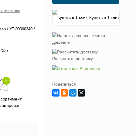
ктеристики
Купить в 1 клик
вар / УТ-00000340 /
Нашли
дешевле
7337
Рассчитать доставку
В наличии
Поделиться
Подарки при заказе от 3000
П
ссортимент
рублей
фицирован