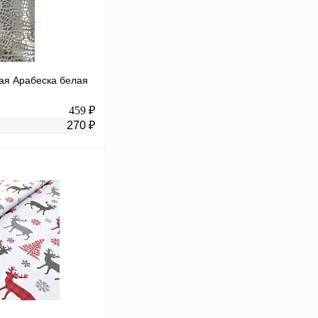
ная Арабеска белая
459 ₽
270 ₽
В корзину
К сравнению
В
аличии