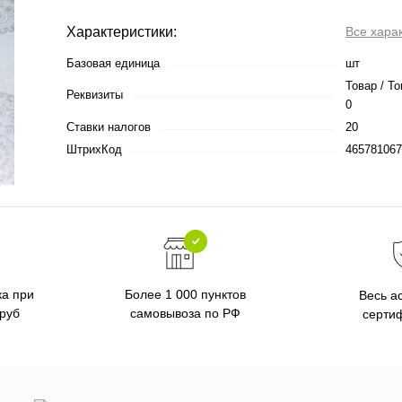
Характеристики:
Все хара
Базовая единица
шт
Товар / То
Реквизиты
0
Ставки налогов
20
ШтрихКод
465781067
ка при
Более 1 000 пунктов
Весь а
 руб
самовывоза по РФ
серти