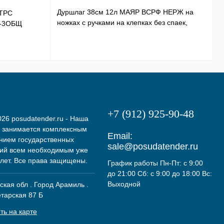
Дуршлаг 38см 12л МАЯР ВСРФ НЕРЖ на
ТРС
Т
ножках с ручками на клепках без спаек,
Э-3ОБЩ
Н
в-16смYK-10А
+7 (912) 925-90-48
26 posudatender.ru - Наша
 занимается комплексным
Email:
нием государственных
sale@posudatender.ru
ий всем необходимым уже
 лет. Все права защищены.
График работы Пн-Пт: с 9:00
до 21:00 Сб: с 9:00 до 18:00 Вс:
Выходной
кая обл . Город Арамиль .
етарская 87 Б
ть на карте