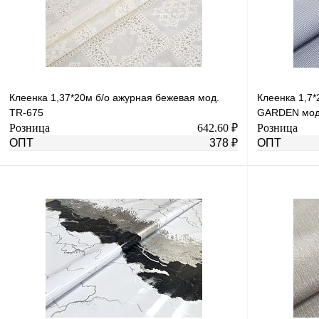
Клеенка 1,37*20м б/о ажурная бежевая мод.
Клеенка 1,7
TR-675
GARDEN мо
Розница
642.60 ₽
Розница
ОПТ
378 ₽
ОПТ
В корзину
Купить в 1 клик
К сравнению
Купить в 1 к
В избранное
В
В избранное
наличии