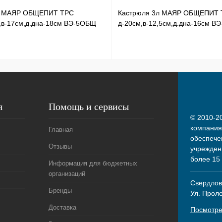
л МАЯР ОБЩЕПИТ ТРС
Кастрюля 3л МАЯР ОБЩЕПИТ 
,в-17см,д.дна-18см ВЭ-5ОБЩ
д-20см,в-12,5см,д.дна-16см В
я
Помощь и сервисы
© 2010-20
компания
Главная
обеспече
Отзывы
учрежден
более 15
Информация для бюджетных
организаций
Свердловс
Бренды
Ул. Прол
Доставка
Посмотре