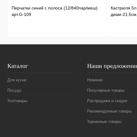
Перчатки синий с полоса (12/840пар/меш)
Кастрюля 5
арт.G-109
диам-21,5см
Каталог
Наши предложени
Для кухни
Новинки
Посуда
Популярные товары
Хозтовары
Распродажи и скидки
Рекомендуемые товары
Уцененные товары