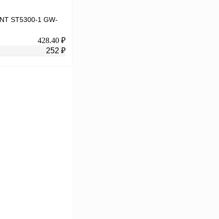
RINT ST5300-1 GW-
428.40 ₽
252 ₽
В корзину
К сравнению
В
аличии