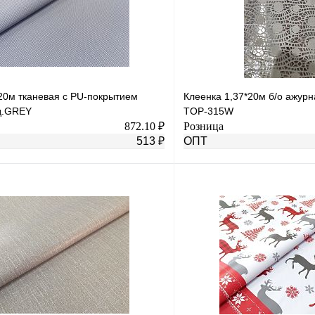
*20м тканевая с PU-покрытием
Клеенка 1,37*20м б/о ажур
д.GREY
TOP-315W
872.10 ₽
Розница
513 ₽
ОПТ
В корзину
лик
К сравнению
Купить в 1 клик
В
В избранное
наличии
н