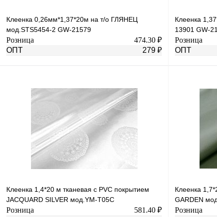
Клеенка 0,26мм*1,37*20м на т/о ГЛЯНЕЦ
Клеенка 1,37
мод.SТS5454-2 GW-21579
13901 GW-2
Розница
474.30 ₽
Розница
ОПТ
279 ₽
ОПТ
В корзину
Купить в 1 клик
К сравнению
Купить в 1 к
В избранное
В
В избранное
наличии
Клеенка 1,4*20 м тканевая с PVC покрытием
Клеенка 1,7
JACQUARD SILVER мод.YM-T05С
GARDEN мо
Розница
581.40 ₽
Розница