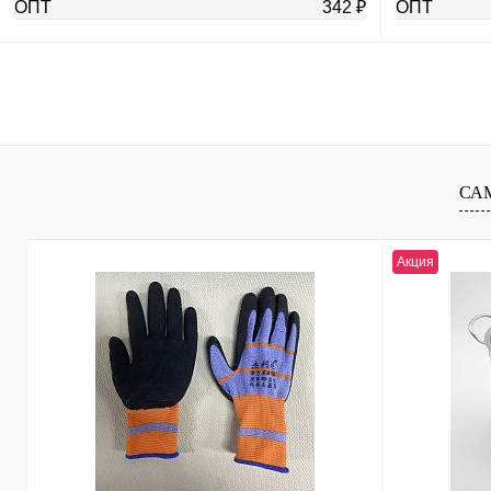
ОПТ
342 ₽
ОПТ
В корзину
Купить в 1 клик
К сравнению
Купить в 1 к
В избранное
В
В избранное
СА
наличии
Акция