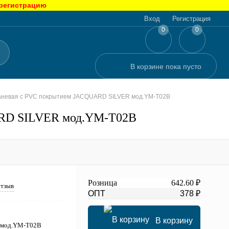
 регистрацию
Вход
Регистрация
0
0
В корзине
пока
пусто
тканевая с PVC покрытием JACQUARD SILVER мод.YM-T02B
UARD SILVER мод.YM-T02B
Розница
642.60 ₽
отзыв
ОПТ
378 ₽
В корзину
R мод.YM-T02B