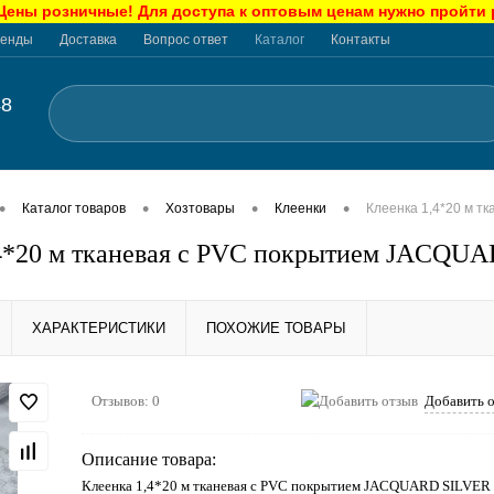
ны розничные! Для доступа к оптовым ценам нужно пройти
енды
Доставка
Вопрос ответ
Каталог
Контакты
48
•
•
•
•
Каталог товаров
Хозтовары
Клеенки
Клеенка 1,4*20 м 
,4*20 м тканевая с PVC покрытием JACQ
ХАРАКТЕРИСТИКИ
ПОХОЖИЕ ТОВАРЫ
Отзывов: 0
Добавить 
Описание товара:
Клеенка 1,4*20 м тканевая с PVC покрытием JACQUARD SILVE