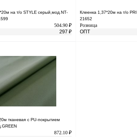
*20м на т/о STYLE серый,мод.NT-
Клеенка 1,37*20м на т/о P
1599
21652
504.90 ₽
Розница
297 ₽
ОПТ
В корзину
лик
К сравнению
Купить в 1 клик
В
В избранное
наличии
н
*20м тканевая с PU-покрытием
д.GREEN
872.10 ₽