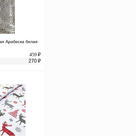
ная Арабеска белая
459 ₽
270 ₽
В корзину
К сравнению
В
аличии