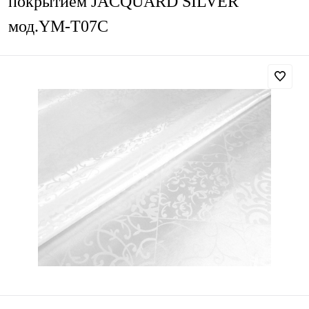
покрытием JACQUARD SILVER
мод.YM-T07С