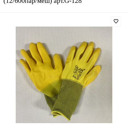
(12/600пар/меш) арт.G-128