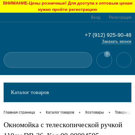
ВНИМАНИЕ-Цены розничные! Для доступа к оптовым ценам
нужно пройти регистрацию
Вход
Регистрация
+7 (912) 925-90-48
Заказать звонок
0
Каталог товаров
•
•
•
Главная страница
Каталог товаров
Хозтовары
Товары для
Окномойка с телескопической ручкой