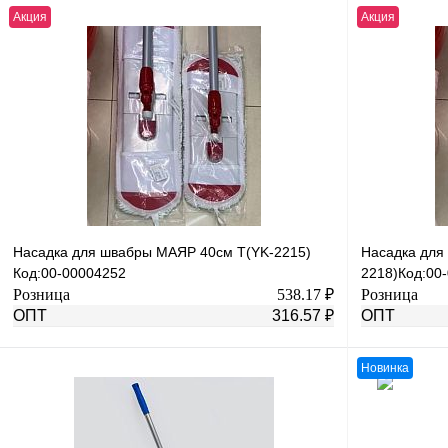
Акция
Акция
В корзину
Купить в 1 клик
К сравнению
Купить в 1 к
В избранное
В
В избранное
наличии
Насадка для швабры МАЯР 40см Т(YK-2215)
Насадка для
Код:00-00004252
2218)Код:00
Розница
538.17 ₽
Розница
ОПТ
316.57 ₽
ОПТ
Новинка
В корзину
Купить в 1 клик
К сравнению
Купить в 1 к