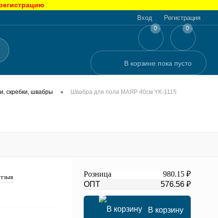
 регистрацию
Вход
Регистрация
0
0
В корзине
пока
пусто
•
и, скребки, швабры
Швабра для пола МАЯР 40см YK-1115
Розница
980.15 ₽
отзыв
ОПТ
576.56 ₽
В корзину