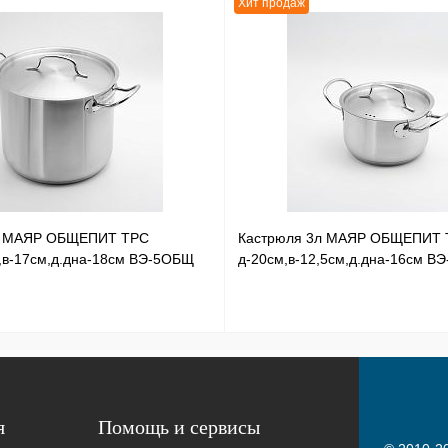
Хит продаж
л МАЯР ОБЩЕПИТ ТРС
Кастрюля 3л МАЯР ОБЩЕПИТ 
,в-17см,д.дна-18см ВЭ-5ОБЩ
д-20см,в-12,5см,д.дна-16см В
я
Помощь и сервисы