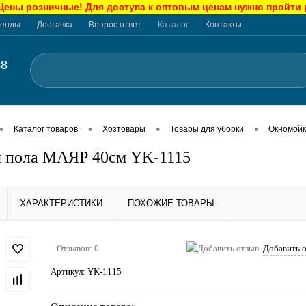
ны розничные! Для доступа к оптовым ценам нужно пройти
енды
Доставка
Вопрос ответ
Каталог
Контакты
48
•
•
•
•
Каталог товаров
Хозтовары
Товары для уборки
Окномойк
я пола МАЯР 40см YK-1115
ХАРАКТЕРИСТИКИ
ПОХОЖИЕ ТОВАРЫ
Отзывов: 0
Добавить 
Артикул:
YK-1115