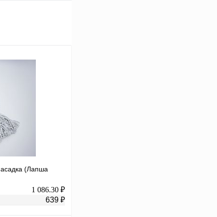
асадка (Лапша
1 086.30 ₽
639 ₽