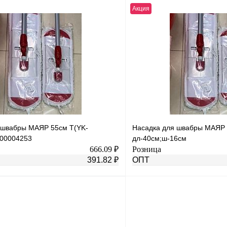
Акция
В корзину
лик
К сравнению
Купить в 1 клик
В
В избранное
наличии
н
 швабры МАЯР 55см Т(YK-
Насадка для швабры МАЯР 
-00004253
дл-40см;ш-16см
666.09 ₽
Розница
391.82 ₽
ОПТ
В корзину
лик
К сравнению
Купить в 1 клик