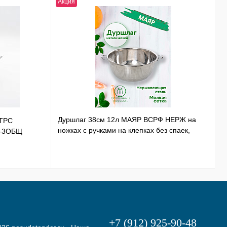
Акция
Н
Дуршлаг 38см 12л МАЯР ВСРФ НЕРЖ на
ТРС
Т
ножках с ручками на клепках без спаек,
Э-3ОБЩ
Н
в-16смYK-10А
+7 (912) 925-90-48