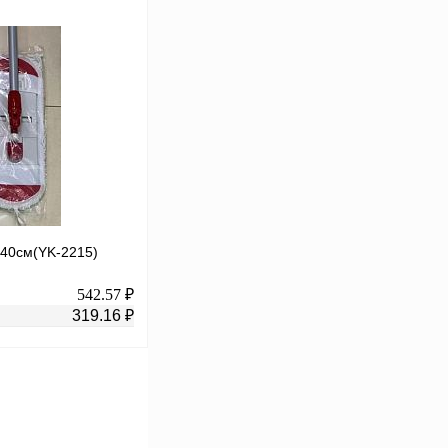
В корзину
К сравнению
В
аличии
40см(YK-2215)
542.57 ₽
319.16 ₽
В корзину
К сравнению