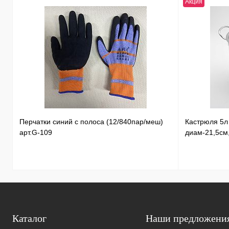
Акция
Перчатки синий с полоса (12/840пар/меш)
Кастрюля 5
арт.G-109
диам-21,5см
Каталог
Наши предложени