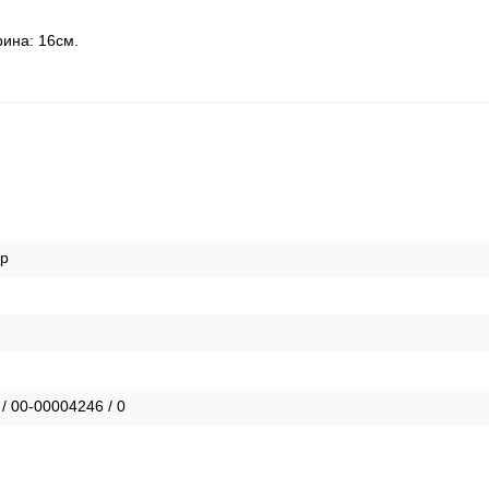
рина: 16см.
ер
 / 00-00004246 / 0