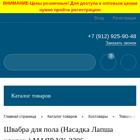
ВНИМАНИЕ-Цены розничные! Для доступа к оптовым ценам
нужно пройти регистрацию
Вход
Регистрация
+7 (912) 925-90-48
Заказать звонок
0
Каталог товаров
•
•
•
Главная страница
Каталог товаров
Хозтовары
Товары для
Швабра для пола (Насадка Лапша