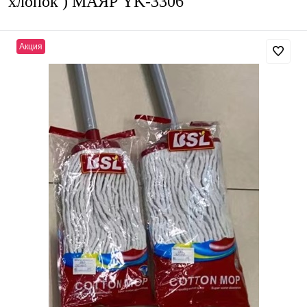
хлопок ) МАЯР YK-3306
Акция