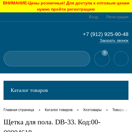
ВНИМАНИЕ-Цены розничные! Для доступа к оптовым ценам
нужно пройти регистрацию
Вход
Регистрация
+7 (912) 925-90-48
Заказать звонок
0
Каталог товаров
•
•
•
Главная страница
Каталог товаров
Хозтовары
Товары для
Щетка для пола. DB-33. Код:00-