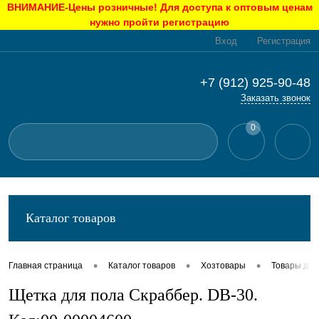
ВНИМАНИЕ-Цены розничные! Для доступа к оптовым ценам
нужно пройти регистрацию
Вход
Регистрация
+7 (912) 925-90-48
Заказать звонок
0
Каталог товаров
•
•
•
Главная страница
Каталог товаров
Хозтовары
Товары для
Щетка для пола Скраббер. DB-30.