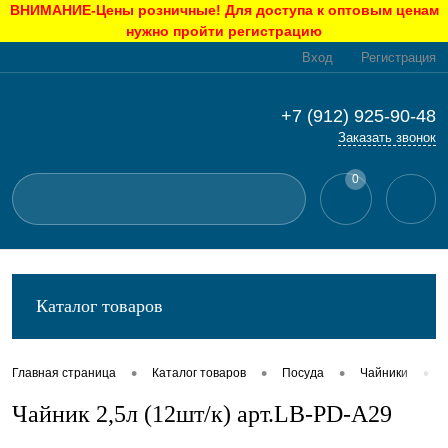
ВНИМАНИЕ-Цены розничные! Для доступа к оптовым ценам
нужно пройти регистрацию
Вход
Регистрация
+7 (912) 925-90-48
Заказать звонок
0
Каталог товаров
•
•
•
•
Главная страница
Каталог товаров
Посуда
Чайники
Чайник 2,5л (12шт/к) арт.LB-PD-A29