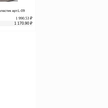
ластик арт.L-09
1 990.53 ₽
1 170.90 ₽
В корзину
К сравнению
В
аличии