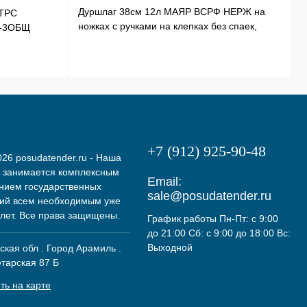
Дуршлаг 38см 12л МАЯР ВСРФ НЕРЖ на
ТРС
Т
ножках с ручками на клепках без спаек,
Э-3ОБЩ
Н
в-16смYK-10А
+7 (912) 925-90-48
26 posudatender.ru - Наша
 занимается комплексным
Email:
нием государственных
sale@posudatender.ru
ий всем необходимым уже
 лет. Все права защищены.
График работы Пн-Пт: с 9:00
до 21:00 Сб: с 9:00 до 18:00 Вс:
Выходной
кая обл . Город Арамиль .
етарская 87 Б
ть на карте