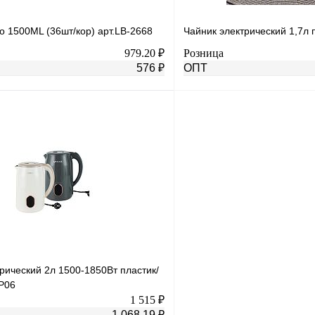
о 1500ML (36шт/кор) арт.LB-2668
Чайник электрический 1,7л п
979.20 ₽
Розница
576 ₽
ОПТ
В корзину
лик
К сравнению
Купить в 1 клик
Под заказ
В избранное
н
рический 2л 1500-1850Вт пластик/
-P06
1 515 ₽
1 068.19 ₽