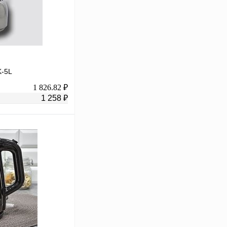
K-5L
1 826.82 ₽
1 258 ₽
В корзину
К сравнению
В
аличии