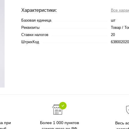
Характеристики:
Все хара
Базовая единица
шт
Реквизиты
Товар / То
Ставки налогов
20
ШтрихКод
638002020
ка при
Более 1 000 пунктов
Весь а
 руб
самовывоза по РФ
серти