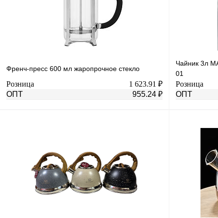
Чайник 3л 
Френч-пресс 600 мл жаропрочное стекло
01
Розница
1 623.91 ₽
Розница
ОПТ
955.24 ₽
ОПТ
В корзину
Купить в 1 клик
К сравнению
Купить в 1 к
В избранное
В
В избранное
наличии