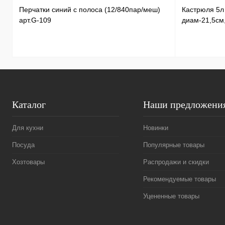
Перчатки синий с полоса (12/840пар/меш)
Кастрюля 5
арт.G-109
диам-21,5см
Каталог
Наши предложени
Для кухни
Новинки
Посуда
Популярные товары
Хозтовары
Распродажи и скидки
Рекомендуемые товары
Уцененные товары