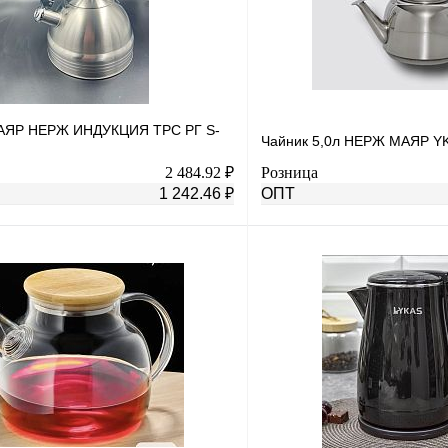
МАЯР НЕРЖ ИНДУКЦИЯ ТРС РГ S-
Чайник 5,0л НЕРЖ МАЯР Y
2 484.92 ₽
Розница
1 242.46 ₽
ОПТ
В корзину
лик
К сравнению
Купить в 1 клик
В
В избранное
наличии
н