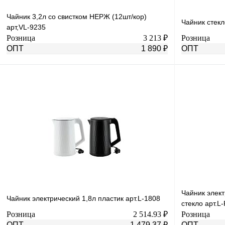
Чайник 3,2л со свистком НЕРЖ (12шт/кор)
Чайник стекл
арт,VL-9235
Розница
3 213 ₽
Розница
ОПТ
1 890 ₽
ОПТ
В корзину
Купить в 1 клик
К сравнению
Купить в 1 к
В избранное
В
В избранное
наличии
Чайник элект
Чайник электрический 1,8л пластик арт.L-1808
стекло арт.L
Розница
2 514.93 ₽
Розница
ОПТ
1 479.37 ₽
ОПТ