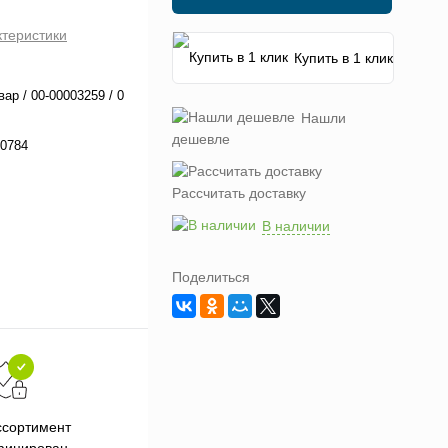
ктеристики
Купить в 1 клик
вар / 00-00003259 / 0
Нашли
дешевле
0784
Рассчитать доставку
В наличии
Поделиться
Подарки при заказе от 3000
П
ссортимент
рублей
фицирован