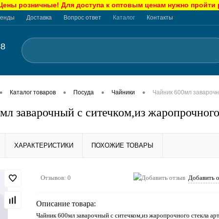
ны розничные! Для доступа к оптовым ценам нужно пройти
енды
Доставка
Вопрос ответ
Каталог
Контакты
48
•
•
•
•
Каталог товаров
Посуда
Чайники
Чайник 600мл заварочн
мл заварочный с ситечком,из жаропрочного
ХАРАКТЕРИСТИКИ
ПОХОЖИЕ ТОВАРЫ
Отзывов: 0
Добавить 
Описание товара:
Чайник 600мл заварочный с ситечком,из жаропрочного стекла а