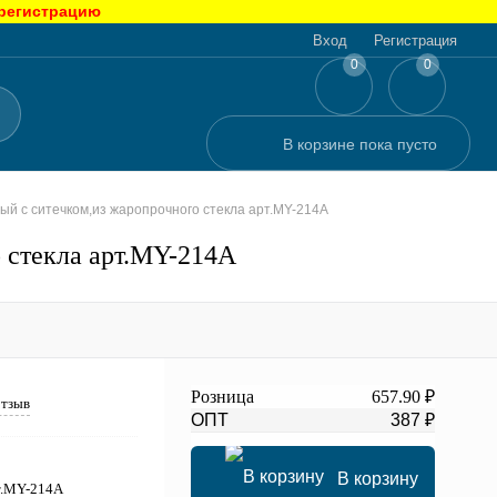
 регистрацию
Вход
Регистрация
0
0
В корзине
пока
пусто
ый с ситечком,из жаропрочного стекла арт.MY-214A
 стекла арт.MY-214A
Розница
657.90 ₽
отзыв
ОПТ
387 ₽
В корзину
рт.MY-214A