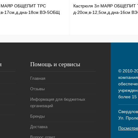
л МАЯР ОБЩЕПИТ ТРС
Кастрюля 3л МАЯР ОБЩЕПИТ 
,в-17см,д.дна-18см ВЭ-5ОБЩ
д-20см,в-12,5см,д.дна-16см В
я
Помощь и сервисы
© 2010-20
компания
Главная
обеспече
Отзывы
учрежден
более 15
Информация для бюджетных
организаций
Свердловс
Бренды
Ул. Прол
Доставка
Посмотре
Вопрос ответ