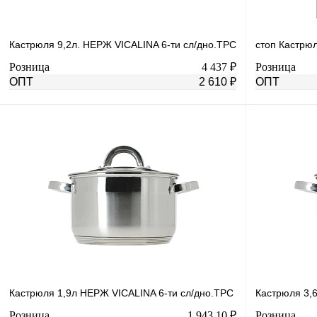
Кастрюля 9,2л. НЕРЖ VICALINA 6-ти сл/дно.ТРС
стоп Кастрюл
Розница
4 437 ₽
Розница
ОПТ
2 610 ₽
ОПТ
В корзину
Купить в 1 клик
К сравнению
Купить в 1 к
В избранное
В
В избранное
наличии
Кастрюля 1,9л НЕРЖ VICALINA 6-ти сл/дно.ТРС
Кастрюля 3,
Розница
1 943.10 ₽
Розница