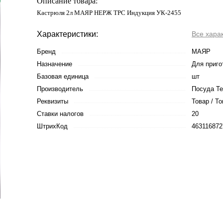
Описание товара:
Кастрюля 2л МАЯР НЕРЖ ТРС Индукция УК-2455
Характеристики:
Все хара
Бренд
МАЯР
Назначение
Для приго
Базовая единица
шт
Производитель
Посуда Т
Реквизиты
Товар / То
Ставки налогов
20
ШтрихКод
463116872