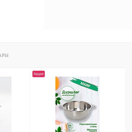
АРЫ
Акция
Н