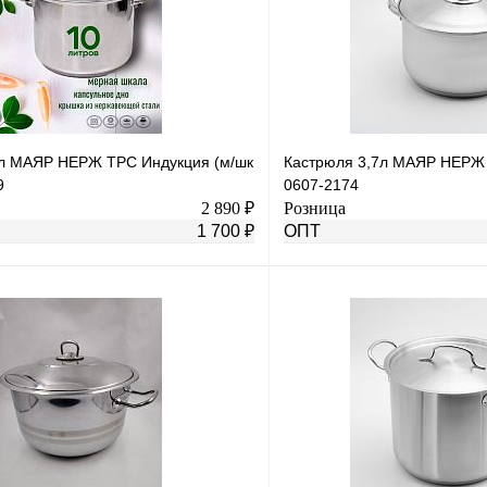
л МАЯР НЕРЖ ТРС Индукция (м/шк
Кастрюля 3,7л МАЯР НЕРЖ 
9
0607-2174
2 890 ₽
Розница
1 700 ₽
ОПТ
В корзину
лик
К сравнению
Купить в 1 клик
В
В избранное
наличии
н