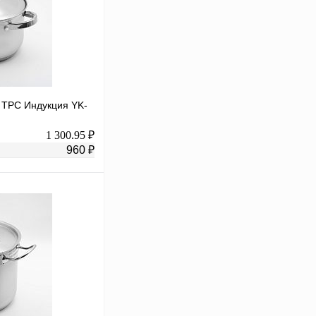
ТРС Индукция YK-
1 300.95 ₽
960 ₽
В корзину
К сравнению
В
аличии