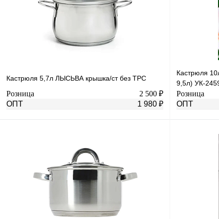
Кастрюля 10
Кастрюля 5,7л ЛЫСЬВА крышка/ст без ТРС
9,5л) УК-245
Розница
2 500 ₽
Розница
ОПТ
1 980 ₽
ОПТ
В корзину
Купить в 1 клик
К сравнению
Купить в 1 к
В избранное
В
В избранное
наличии