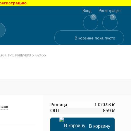
 регистрацию
Вход
Регистрация
0
0
В корзине
пока
пусто
ЕРЖ ТРС Индукция УК-2455
Розница
1 070.98 ₽
отзыв
ОПТ
859 ₽
В корзину