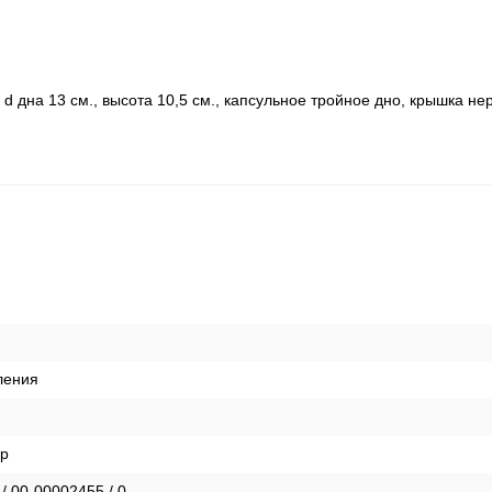
, d дна 13 см., высота 10,5 см., капсульное тройное дно, крышка нер
ления
ер
 / 00-00002455 / 0