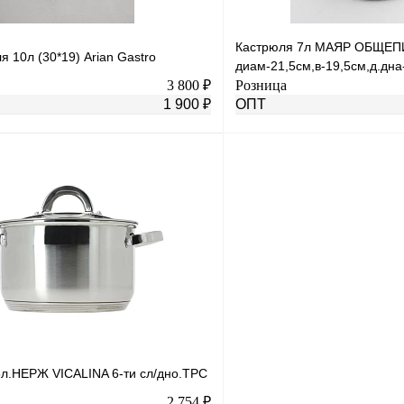
Кастрюля 7л МАЯР ОБЩЕП
я 10л (30*19) Arian Gastro
диам-21,5см,в-19,5см,д.д
3 800 ₽
Розница
1 900 ₽
ОПТ
В корзину
лик
К сравнению
Купить в 1 клик
В
В избранное
наличии
н
6л.НЕРЖ VICALINA 6-ти сл/дно.ТРС
2 754 ₽