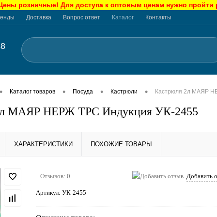
ны розничные! Для доступа к оптовым ценам нужно пройти
енды
Доставка
Вопрос ответ
Каталог
Контакты
48
•
•
•
•
Каталог товаров
Посуда
Кастрюли
Кастрюля 2л МАЯР Н
2л МАЯР НЕРЖ ТРС Индукция УК-2455
ХАРАКТЕРИСТИКИ
ПОХОЖИЕ ТОВАРЫ
Отзывов: 0
Добавить 
Артикул:
УК-2455