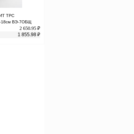
ИТ ТРС
на-18см ВЭ-7ОБЩ
2 650.95 ₽
1 855.98 ₽
В корзину
К сравнению
В
аличии