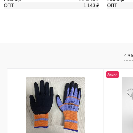
ОПТ
1 143 ₽
ОПТ
В корзину
Купить в 1 клик
К сравнению
Купить в 1 к
В избранное
В
В избранное
СА
наличии
Акция