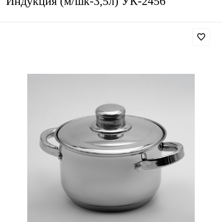
Индукция (м/шк-3,5л) УК-2456