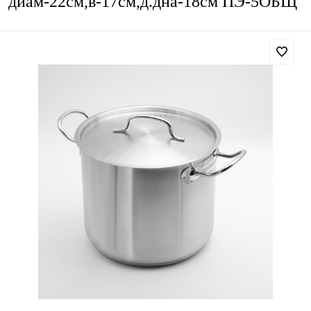
диам-22см,в-17см,д.дна-18см ПЭ-5ОБЩ