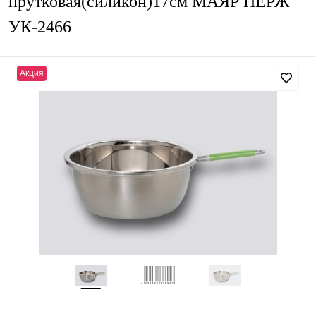
прутковая(силикон)17см МАЯР НЕРЖ
УК-2466
Акция